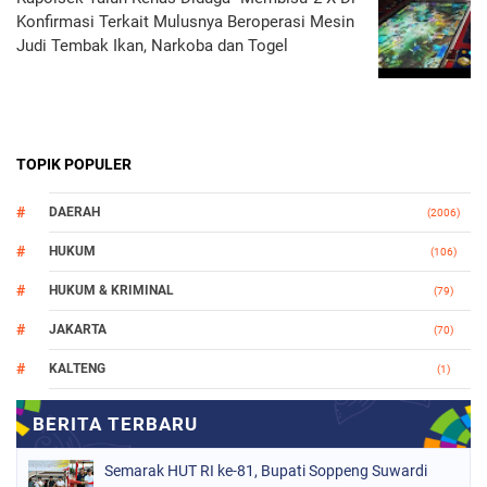
Konfirmasi Terkait Mulusnya Beroperasi Mesin
Judi Tembak Ikan, Narkoba dan Togel
TOPIK POPULER
DAERAH
(2006)
HUKUM
(106)
HUKUM & KRIMINAL
(79)
JAKARTA
(70)
KALTENG
(1)
MAKASSAR
(78)
NASIONAL
(748)
Semarak HUT RI ke-81, Bupati Soppeng Suwardi
ORGANISASI
(162)