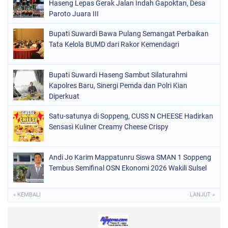
Haseng Lepas Gerak Jalan Indah Gapoktan, Desa
Paroto Juara III
PERISTIWA
(98)
Bupati Suwardi Bawa Pulang Semangat Perbaikan
POLITIK
(157)
Tata Kelola BUMD dari Rakor Kemendagri
POLRI
(682)
SOPPENG
(1150)
Bupati Suwardi Haseng Sambut Silaturahmi
Kapolres Baru, Sinergi Pemda dan Polri Kian
SULSEL
(491)
Diperkuat
Satu-satunya di Soppeng, CUSS N CHEESE Hadirkan
Sensasi Kuliner Creamy Cheese Crispy
Andi Jo Karim Mappatunru Siswa SMAN 1 Soppeng
Tembus Semifinal OSN Ekonomi 2026 Wakili Sulsel
« KEMBALI
LANJUT »