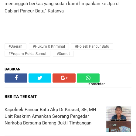
menungguh berkas yang sudah kami limpahkan ke Jpu di
Cabjari Pancur Batu," Katanya
#Daerah
#Hukum & Kriminal
#Polsek Pancur Batu
#Propam Polda Sumut
#Sumut
BAGIKAN
Komentar
BERITA TERKAIT
Kapolsek Pancur Batu Akp Dr Krisnat, SE, MH :
Unit Reskrim Amankan Seorang Pengedar
Narkoba Bersama Barang Bukti Timbangan