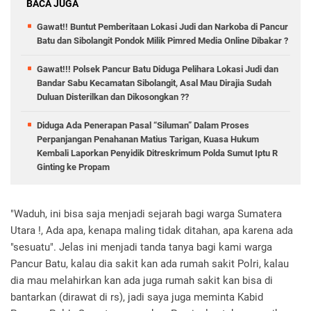
BACA JUGA
Gawat!! Buntut Pemberitaan Lokasi Judi dan Narkoba di Pancur
Batu dan Sibolangit Pondok Milik Pimred Media Online Dibakar ?
Gawat!!! Polsek Pancur Batu Diduga Pelihara Lokasi Judi dan
Bandar Sabu Kecamatan Sibolangit, Asal Mau Dirajia Sudah
Duluan Disterilkan dan Dikosongkan ??
Diduga Ada Penerapan Pasal “Siluman” Dalam Proses
Perpanjangan Penahanan Matius Tarigan, Kuasa Hukum
Kembali Laporkan Penyidik Ditreskrimum Polda Sumut Iptu R
Ginting ke Propam
"Waduh, ini bisa saja menjadi sejarah bagi warga Sumatera
Utara !, Ada apa, kenapa maling tidak ditahan, apa karena ada
"sesuatu". Jelas ini menjadi tanda tanya bagi kami warga
Pancur Batu, kalau dia sakit kan ada rumah sakit Polri, kalau
dia mau melahirkan kan ada juga rumah sakit kan bisa di
bantarkan (dirawat di rs), jadi saya juga meminta Kabid