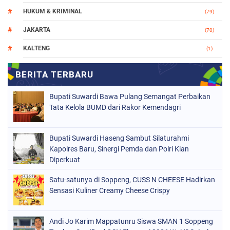
HUKUM & KRIMINAL
(79)
JAKARTA
(70)
KALTENG
(1)
MAKASSAR
(78)
NASIONAL
(748)
Bupati Suwardi Bawa Pulang Semangat Perbaikan
ORGANISASI
(162)
Tata Kelola BUMD dari Rakor Kemendagri
PERISTIWA
(98)
Bupati Suwardi Haseng Sambut Silaturahmi
POLITIK
(157)
Kapolres Baru, Sinergi Pemda dan Polri Kian
POLRI
Diperkuat
(682)
SOPPENG
(1149)
Satu-satunya di Soppeng, CUSS N CHEESE Hadirkan
Sensasi Kuliner Creamy Cheese Crispy
SULSEL
(491)
Andi Jo Karim Mappatunru Siswa SMAN 1 Soppeng