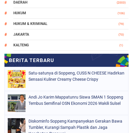
DAERAH
(2003)
HUKUM
(106)
HUKUM & KRIMINAL
(79)
JAKARTA
(70)
KALTENG
(1)
MAKASSAR
(78)
NASIONAL
(748)
Satu-satunya di Soppeng, CUSS N CHEESE Hadirkan
ORGANISASI
(162)
Sensasi Kuliner Creamy Cheese Crispy
PERISTIWA
(98)
Andi Jo Karim Mappatunru Siswa SMAN 1 Soppeng
POLITIK
(157)
Tembus Semifinal OSN Ekonomi 2026 Wakili Sulsel
POLRI
(681)
SOPPENG
(1147)
Diskominfo Soppeng Kampanyekan Gerakan Bawa
Tumbler, Kurangi Sampah Plastik dan Jaga
SULSEL
(491)