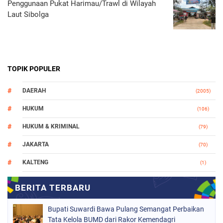
Penggunaan Pukat Harimau/Trawl di Wilayah
Laut Sibolga
TOPIK POPULER
DAERAH
(2005)
HUKUM
(106)
HUKUM & KRIMINAL
(79)
JAKARTA
(70)
KALTENG
(1)
MAKASSAR
(78)
NASIONAL
(748)
Bupati Suwardi Bawa Pulang Semangat Perbaikan
ORGANISASI
(162)
Tata Kelola BUMD dari Rakor Kemendagri