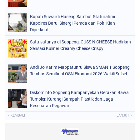
PERISTIWA
(98)
Bupati Suwardi Haseng Sambut Silaturahmi
POLITIK
(157)
Kapolres Baru, Sinergi Pemda dan Polri Kian
POLRI
Diperkuat
(682)
SOPPENG
(1149)
Satu-satunya di Soppeng, CUSS N CHEESE Hadirkan
Sensasi Kuliner Creamy Cheese Crispy
SULSEL
(491)
Andi Jo Karim Mappatunru Siswa SMAN 1 Soppeng
Tembus Semifinal OSN Ekonomi 2026 Wakili Sulsel
Diskominfo Soppeng Kampanyekan Gerakan Bawa
Tumbler, Kurangi Sampah Plastik dan Jaga
Kesehatan Pegawai
« KEMBALI
LANJUT »