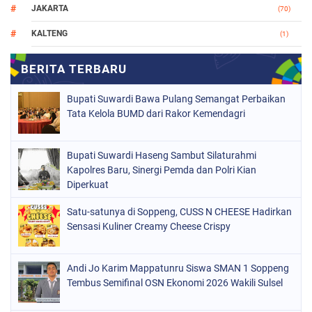
JAKARTA
(70)
KALTENG
(1)
MAKASSAR
(78)
NASIONAL
(748)
Bupati Suwardi Bawa Pulang Semangat Perbaikan
ORGANISASI
(162)
Tata Kelola BUMD dari Rakor Kemendagri
PERISTIWA
(98)
Bupati Suwardi Haseng Sambut Silaturahmi
POLITIK
(157)
Kapolres Baru, Sinergi Pemda dan Polri Kian
POLRI
Diperkuat
(682)
SOPPENG
(1149)
Satu-satunya di Soppeng, CUSS N CHEESE Hadirkan
Sensasi Kuliner Creamy Cheese Crispy
SULSEL
(491)
Andi Jo Karim Mappatunru Siswa SMAN 1 Soppeng
Tembus Semifinal OSN Ekonomi 2026 Wakili Sulsel