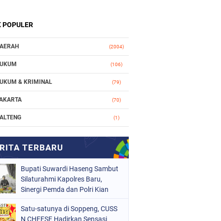
K POPULER
AERAH
(2004)
UKUM
(106)
UKUM & KRIMINAL
(79)
AKARTA
(70)
ALTENG
(1)
AKASSAR
(78)
ASIONAL
(748)
Bupati Suwardi Haseng Sambut
RGANISASI
(162)
Silaturahmi Kapolres Baru,
ERISTIWA
Sinergi Pemda dan Polri Kian
(98)
Diperkuat
OLITIK
(157)
Satu-satunya di Soppeng, CUSS
N CHEESE Hadirkan Sensasi