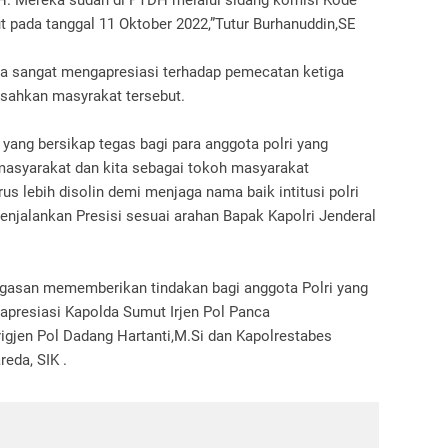
tu H. Mereka sudah di PTDH melalui sidang komisi Kode
t pada tanggal 11 Oktober 2022,”Tutur Burhanuddin,SE
ya sangat mengapresiasi terhadap pemecatan ketiga
sahkan masyrakat tersebut.
i yang bersikap tegas bagi para anggota polri yang
asyarakat dan kita sebagai tokoh masyarakat
s lebih disolin demi menjaga nama baik intitusi polri
enjalankan Presisi sesuai arahan Bapak Kapolri Jenderal
tegasan mememberikan tindakan bagi anggota Polri yang
apresiasi Kapolda Sumut Irjen Pol Panca
igjen Pol Dadang Hartanti,M.Si dan Kapolrestabes
eda, SIK .