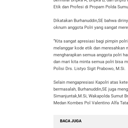
berinsial Bripka A, Bripka B, dan Brip
Etik dan Profesi di Propam Polda Sumu
Dikatakan Burhanuddin,SE bahwa dirin
oknum anggota Polri yang sangat mere
“Kita sangat apresiasi bagi pimpin polr
melanggar kode etik dan meresahkan m
mengharapkan semua anggota polri haru
dan mari kita minta semua polri bisa m
Polisi Drs. Listyo Sigit Prabowo, M.Si.
Selain mengapresiasi Kapolri atas ke
bermasalah, Burhanuddin,SE juga meng
Simanjuntak,M.Si, Wakapolda Sumut Br
Medan Kombes Pol Valentino Alfa Tatar
BACA JUGA