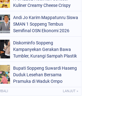
OLRI
(682)
Kuliner Creamy Cheese Crispy
OPPENG
(1148)
Andi Jo Karim Mappatunru Siswa
SMAN 1 Soppeng Tembus
ULSEL
(491)
Semifinal OSN Ekonomi 2026
Wakili Sulsel
Diskominfo Soppeng
Kampanyekan Gerakan Bawa
Tumbler, Kurangi Sampah Plastik
dan Jaga Kesehatan Pegawai
Bupati Soppeng Suwardi Haseng
Duduk Lesehan Bersama
Pramuka di Waduk Ompo
MBALI
LANJUT »