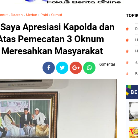
Sumut
›
Daerah
›
Medan
›
Polri
›
Sumut
TOPI
 Saya Apresiasi Kapolda dan
D
Atas Pemecatan 3 Oknum
H
g Meresahkan Masyarakat
H
J
Komentar
K
M
N
O
P
P