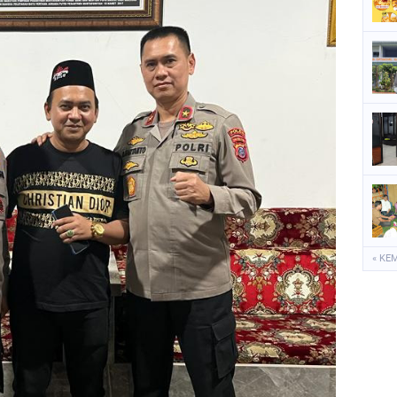
P
S
S
« KE