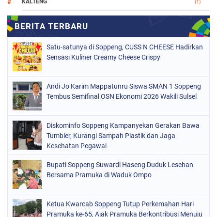
KALTENG
(1)
MAKASSAR
(78)
NASIONAL
(748)
Satu-satunya di Soppeng, CUSS N CHEESE Hadirkan
ORGANISASI
(162)
Sensasi Kuliner Creamy Cheese Crispy
PERISTIWA
(98)
Andi Jo Karim Mappatunru Siswa SMAN 1 Soppeng
POLITIK
(157)
Tembus Semifinal OSN Ekonomi 2026 Wakili Sulsel
POLRI
(681)
SOPPENG
(1147)
Diskominfo Soppeng Kampanyekan Gerakan Bawa
Tumbler, Kurangi Sampah Plastik dan Jaga
SULSEL
(491)
Kesehatan Pegawai
Bupati Soppeng Suwardi Haseng Duduk Lesehan
Bersama Pramuka di Waduk Ompo
Ketua Kwarcab Soppeng Tutup Perkemahan Hari
Pramuka ke-65, Ajak Pramuka Berkontribusi Menuju