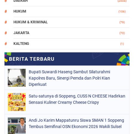
DAERAH
(2004)
HUKUM
(106)
HUKUM & KRIMINAL
(79)
JAKARTA
(70)
KALTENG
(1)
MAKASSAR
(78)
NASIONAL
(748)
Bupati Suwardi Haseng Sambut Silaturahmi
ORGANISASI
(162)
Kapolres Baru, Sinergi Pemda dan Polri Kian
Diperkuat
PERISTIWA
(98)
Satu-satunya di Soppeng, CUSS N CHEESE Hadirkan
POLITIK
(157)
Sensasi Kuliner Creamy Cheese Crispy
POLRI
(682)
SOPPENG
(1148)
Andi Jo Karim Mappatunru Siswa SMAN 1 Soppeng
Tembus Semifinal OSN Ekonomi 2026 Wakili Sulsel
SULSEL
(491)