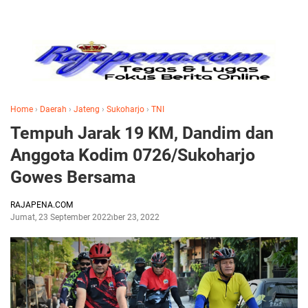
Home
›
Daerah
›
Jateng
›
Sukoharjo
›
TNI
Tempuh Jarak 19 KM, Dandim dan
Anggota Kodim 0726/Sukoharjo
Gowes Bersama
RAJAPENA.COM
Jumat, 23 September 2022
September 23, 2022