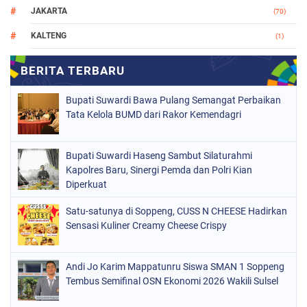
JAKARTA
(70)
KALTENG
(1)
MAKASSAR
(78)
NASIONAL
(748)
Bupati Suwardi Bawa Pulang Semangat Perbaikan
ORGANISASI
(162)
Tata Kelola BUMD dari Rakor Kemendagri
PERISTIWA
(98)
Bupati Suwardi Haseng Sambut Silaturahmi
POLITIK
(157)
Kapolres Baru, Sinergi Pemda dan Polri Kian
POLRI
Diperkuat
(682)
SOPPENG
(1149)
Satu-satunya di Soppeng, CUSS N CHEESE Hadirkan
Sensasi Kuliner Creamy Cheese Crispy
SULSEL
(491)
Andi Jo Karim Mappatunru Siswa SMAN 1 Soppeng
Tembus Semifinal OSN Ekonomi 2026 Wakili Sulsel