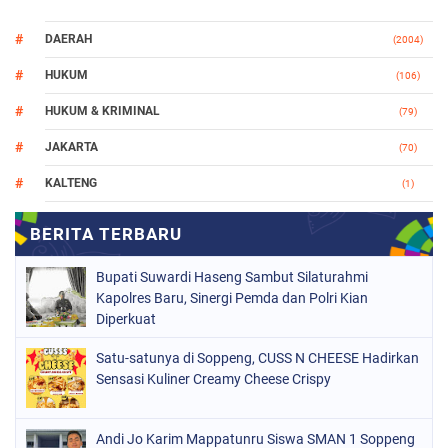
DAERAH
(2004)
HUKUM
(106)
HUKUM & KRIMINAL
(79)
JAKARTA
(70)
KALTENG
(1)
MAKASSAR
(78)
NASIONAL
(748)
Bupati Suwardi Haseng Sambut Silaturahmi
ORGANISASI
(162)
Kapolres Baru, Sinergi Pemda dan Polri Kian
Diperkuat
PERISTIWA
(98)
Satu-satunya di Soppeng, CUSS N CHEESE Hadirkan
POLITIK
(157)
Sensasi Kuliner Creamy Cheese Crispy
POLRI
(682)
SOPPENG
(1148)
Andi Jo Karim Mappatunru Siswa SMAN 1 Soppeng