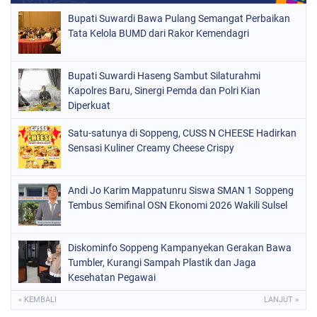
NASIONAL
(748)
Bupati Suwardi Bawa Pulang Semangat Perbaikan
ORGANISASI
(162)
Tata Kelola BUMD dari Rakor Kemendagri
PERISTIWA
(98)
Bupati Suwardi Haseng Sambut Silaturahmi
POLITIK
(157)
Kapolres Baru, Sinergi Pemda dan Polri Kian
POLRI
Diperkuat
(682)
SOPPENG
(1149)
Satu-satunya di Soppeng, CUSS N CHEESE Hadirkan
Sensasi Kuliner Creamy Cheese Crispy
SULSEL
(491)
Andi Jo Karim Mappatunru Siswa SMAN 1 Soppeng
Tembus Semifinal OSN Ekonomi 2026 Wakili Sulsel
Diskominfo Soppeng Kampanyekan Gerakan Bawa
Tumbler, Kurangi Sampah Plastik dan Jaga
Kesehatan Pegawai
« KEMBALI
LANJUT »