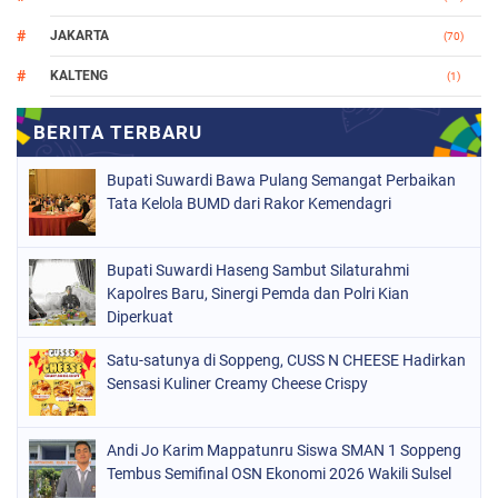
JAKARTA
(70)
KALTENG
(1)
MAKASSAR
(78)
NASIONAL
(748)
Bupati Suwardi Bawa Pulang Semangat Perbaikan
ORGANISASI
(162)
Tata Kelola BUMD dari Rakor Kemendagri
PERISTIWA
(98)
Bupati Suwardi Haseng Sambut Silaturahmi
POLITIK
(157)
Kapolres Baru, Sinergi Pemda dan Polri Kian
POLRI
Diperkuat
(682)
SOPPENG
(1149)
Satu-satunya di Soppeng, CUSS N CHEESE Hadirkan
Sensasi Kuliner Creamy Cheese Crispy
SULSEL
(491)
Andi Jo Karim Mappatunru Siswa SMAN 1 Soppeng
Tembus Semifinal OSN Ekonomi 2026 Wakili Sulsel